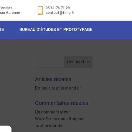
l’enclos
05 61 76 71 28
 sur Garonne
contact@timp.fr
GE
BUREAU D’ÉTUDES ET PROTOTYPAGE
Articles récents
Bonjour tout le monde !
Commentaires récents
Un commentateur
WordPress
dans
Bonjour
tout le monde !