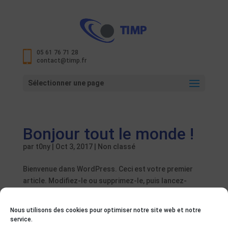
05 61 76 71 28
contact@timp.fr
Sélectionner une page
Bonjour tout le monde !
par
t0ny
|
Oct 3, 2017
|
Non classé
Bienvenue dans WordPress. Ceci est votre premier
article. Modifiez-le ou supprimez-le, puis lancez-
vous !
Nous utilisons des cookies pour optimiser notre site web et notre
service.