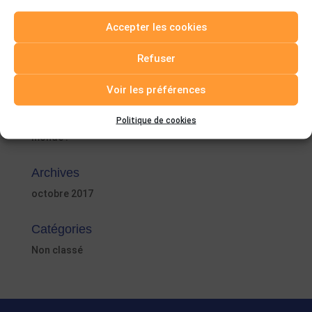
Accepter les cookies
Articles récents
Refuser
Bonjour tout le monde !
Voir les préférences
Commentaires récents
Politique de cookies
Un commentateur WordPress
dans
Bonjour tout le
monde !
Archives
octobre 2017
Catégories
Non classé