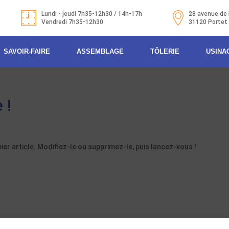
Lundi - jeudi 7h35-12h30 / 14h-17h
28 avenue de 
Vendredi 7h35-12h30
31120 Portet
SAVOIR-FAIRE
ASSEMBLAGE
TÔLERIE
USINA
 !
r article. Modifiez-le ou supprimez-le, puis lancez-vous !