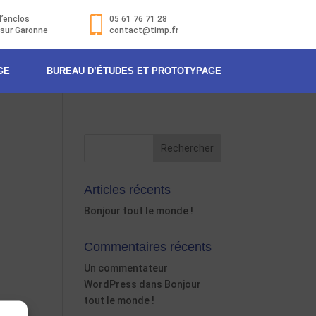
l’enclos
05 61 76 71 28
 sur Garonne
contact@timp.fr
GE
BUREAU D’ÉTUDES ET PROTOTYPAGE
Articles récents
Bonjour tout le monde !
Commentaires récents
Un commentateur
WordPress
dans
Bonjour
tout le monde !