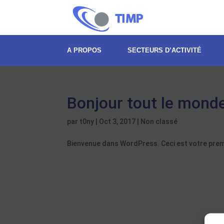
A PROPOS
SECTEURS D’ACTIVITÉ
Bonjour tout le monde
par
t0ny
|
Oct 3, 2017
|
Non classé
Bienvenue dans WordPress. Ceci est votre premie