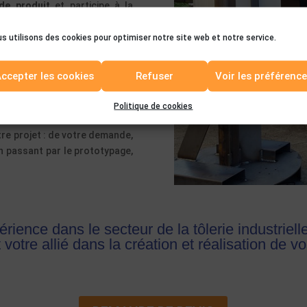
de produit
et participe à la
ur de la pré-série, pour de la
de pièce unitaire (pré-série,
s utilisons des cookies pour optimiser notre site web et notre service.
 de l’originale).
ccepter les cookies
Refuser
Voir les préférenc
éventuellement de la moyenne
ela reste à taille humaine.
Politique de cookies
 d’être à votre
écoute
afin de
tre projet : de votre demande,
en passant par le prototypage,
érience dans le secteur de la
tôlerie industriell
votre allié dans la création et
réalisation de v