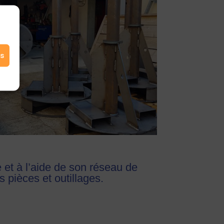
es
e
et à l’aide de son réseau de
os pièces
et outillages.