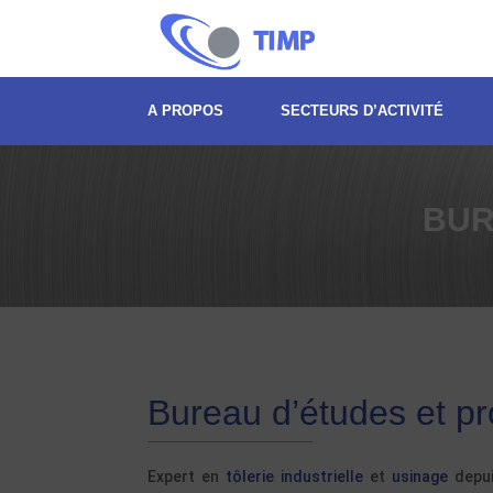
A PROPOS
SECTEURS D’ACTIVITÉ
BUR
Bureau d’études et p
Expert en
tôlerie industrielle
et
usinage
depui