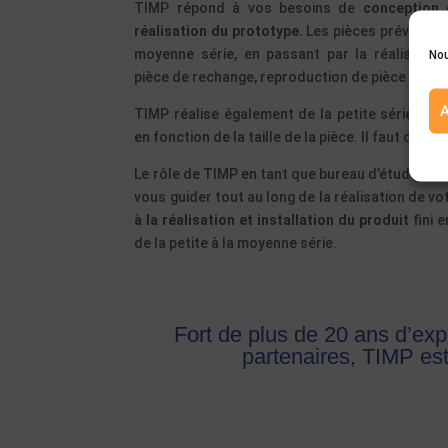
TIMP répond à vos besoins de
conception 
réalisation du prototype.
Les pièces prévues po
moyenne série, en passant par la réalisation 
Nou
pièce de rechange, reproduction de pièce à partir
A
TIMP réalise également de la petite série et 
en fonction de la taille de la pièce. Il faut que c
Le rôle de TIMP en tant que bureau d’études est
vous guider tout au long de la réalisation de vo
à la réalisation et installation du produit
fini 
de la petite à la moyenne série.
Fort de plus de 20 ans d’exp
partenaires, TIMP est 