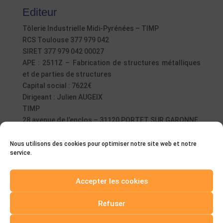
Editeur
Tôlerie Industrielle Midi-Pyrénées – TIMP
RCS Toulouse 377 979 042
SIRET 377 979 042 00027
APE : 2511Z – Fabrication de structures métalliques
et de parties de structures
Capital social : 7622€
Dirigeant : Julien AUGEIX
TIMP
28 avenue de l’enclos – 31120 PORTET SUR GARONNE
Tél : 05.61.76.71.28
contact@timp.fr
Nous utilisons des cookies pour optimiser notre site web et notre
service.
Collecte et traitement des données à
caractère personnel
Accepter les cookies
En utilisant le formulaire de contact, TIMP dispose de
vos nom, prénom, nom de société, adresse e-mail,
Refuser
numéro de téléphone et ville.
Ces informations sont utilisées dans le cadre de son