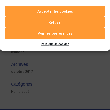
Accepter les cookies
Articles récents
Refuser
Bonjour tout le monde !
Voir les préférences
Commentaires récents
Politique de cookies
Un commentateur WordPress
dans
Bonjour tout le
monde !
Archives
octobre 2017
Catégories
Non classé